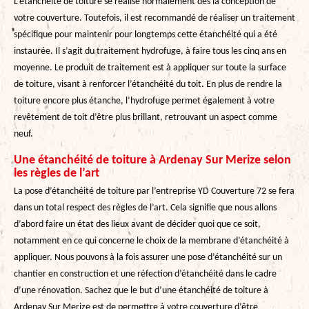
L’étanchéité de toiture se réalise normalement dès la conception de
votre couverture. Toutefois, il est recommandé de réaliser un traitement
spécifique pour maintenir pour longtemps cette étanchéité qui a été
instaurée. Il s’agit du traitement hydrofuge, à faire tous les cinq ans en
moyenne. Le produit de traitement est à appliquer sur toute la surface
de toiture, visant à renforcer l’étanchéité du toit. En plus de rendre la
toiture encore plus étanche, l’hydrofuge permet également à votre
revêtement de toit d’être plus brillant, retrouvant un aspect comme
neuf.
Une étanchéité de toiture à Ardenay Sur Merize selon
les règles de l’art
La pose d’étanchéité de toiture par l’entreprise YD Couverture 72 se fera
dans un total respect des règles de l’art. Cela signifie que nous allons
d’abord faire un état des lieux avant de décider quoi que ce soit,
notamment en ce qui concerne le choix de la membrane d’étanchéité à
appliquer. Nous pouvons à la fois assurer une pose d’étanchéité sur un
chantier en construction et une réfection d’étanchéité dans le cadre
d’une rénovation. Sachez que le but d’une étanchéité de toiture à
Ardenay Sur Merize est de permettre à votre couverture d’être