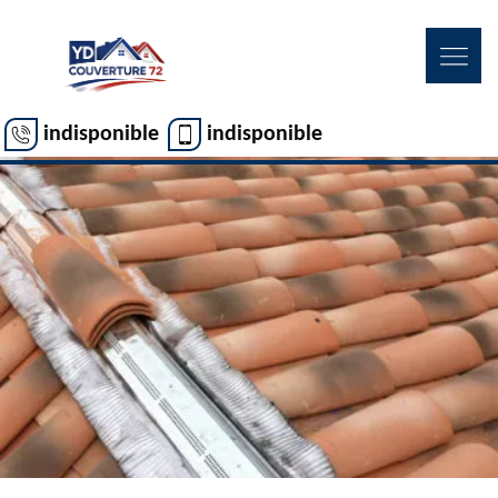
indisponible
indisponible