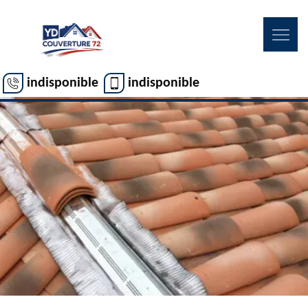
indisponible
indisponible