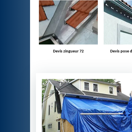
zingueur 72
Devis pose de gouttière 72
Bâchage d