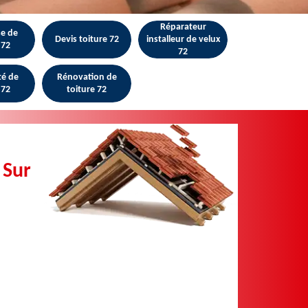
Réparateur
se de
Devis toiture 72
installeur de velux
 72
72
té de
Rénovation de
 72
toiture 72
 Sur