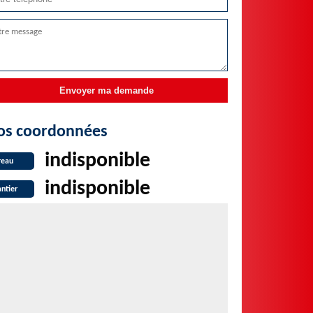
os coordonnées
indisponible
reau
indisponible
ntier