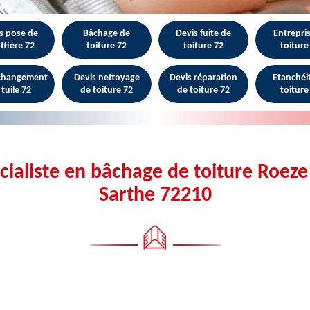
s pose de
Bâchage de
Devis fuite de
Entrepri
ttière 72
toiture 72
toiture 72
toiture
 changement
Devis nettoyage
Devis réparation
Etanchéi
 tuile 72
de toiture 72
de toiture 72
toiture
cialiste en bâchage de toiture Roeze
Sarthe 72210