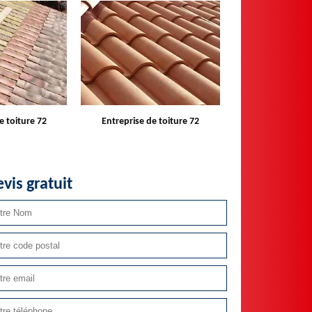
e toiture 72
Devis toiture 72
Réparateur ins
velux 
vis gratuit