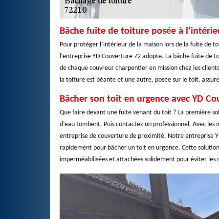
Bâche fuite de toiture posée à l’intérieu
Pour protéger l’intérieur de la maison lors de la fuite de to
l’entreprise YD Couverture 72 adopte. La bâche fuite de toi
de chaque couvreur charpentier en mission chez les clients.
la toiture est béante et une autre, posée sur le toit, assure
Bâcher son toit en urgence avec YD Co
Que faire devant une fuite venant du toit ? La première sol
d’eau tombent. Puis contactez un professionnel. Avec les m
entreprise de couverture de proximité. Notre entreprise Y
rapidement pour bâcher un toit en urgence. Cette solution
imperméabilisées et attachées solidement pour éviter les 