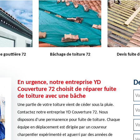
e toiture 72
Devis fuite de toiture 72
Entreprise d
De
En urgence, notre entreprise YD
Couverture 72 choisit de réparer fuite
de toiture avec une bâche
Une partie de votre toiture vient de céder sous la pluie.
Contactez notre entreprise YD Couverture 72. Nous
disposons d’une permanence pour fuite de toiture. Chaque
équipe en déplacement est dirigée par un couvreur
charpentier expérimenté et aguerri par des années de