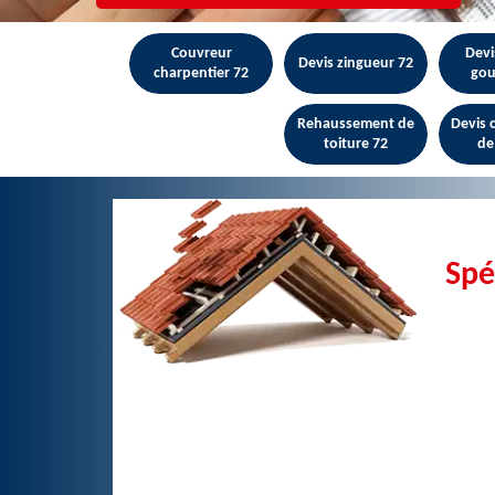
Couvreur
Devi
Devis zingueur 72
charpentier 72
gou
Rehaussement de
Devis
toiture 72
de
Spé