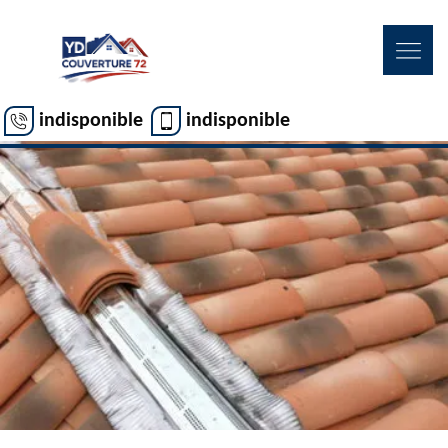
indisponible
indisponible