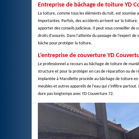
Entreprise de bâchage de toiture YD Co
La toiture, comme tous les éléments du toit, est soumise a
importantes. Parfois, des accidents arrivent sur la toiture.
apporter des conseils judicieux. Il peut vous conseiller de
droits d’assurés. Dans l’attente du passage de l’expert de
bâche pour protéger la toiture.
L’entreprise de couverture YD Couvertu
Le professionnel a recours au bâchage de toiture de manière
structure et pour la protéger en cas de réparation ou de r
implantée à Marollette procède au bâchage de toiture en ca
meubles et autres appareils de l’eau qui s’infiltre partou
dure pas longtemps avec YD Couverture 72.