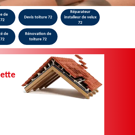
Réparateur
se de
Devis toiture 72
installeur de velux
 72
72
té de
Rénovation de
 72
toiture 72
lette