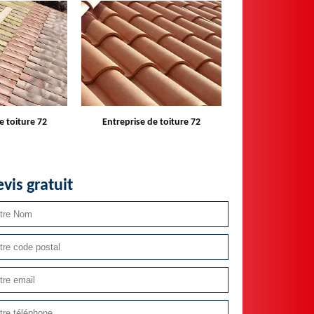
e toiture 72
Entreprise de toiture 72
Devis toit
vis gratuit