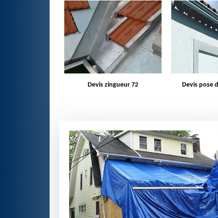
charpentier 72
Devis zingueur 72
Devis pose d