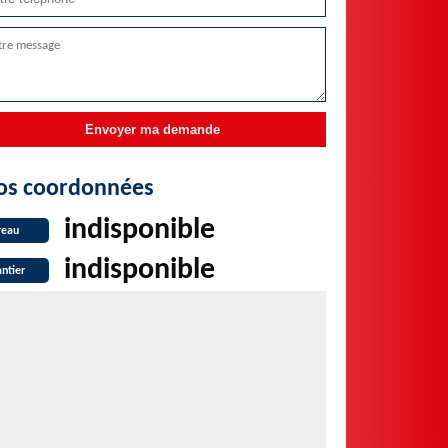
os coordonnées
indisponible
reau
indisponible
ntier