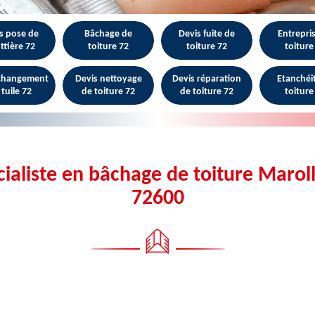
s pose de
Bâchage de
Devis fuite de
Entrepri
ttière 72
toiture 72
toiture 72
toiture
 changement
Devis nettoyage
Devis réparation
Etanchéi
 tuile 72
de toiture 72
de toiture 72
toiture
ialiste en bâchage de toiture Marol
72600