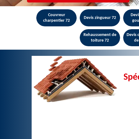
Couvreur
Devi
Devis zingueur 72
charpentier 72
gou
Rehaussement de
Devis
toiture 72
de
Spéc