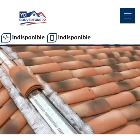
indisponible
indisponible