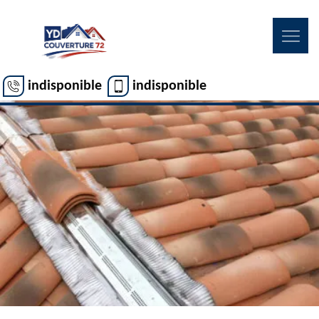
indisponible
indisponible