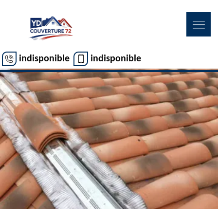
indisponible
indisponible