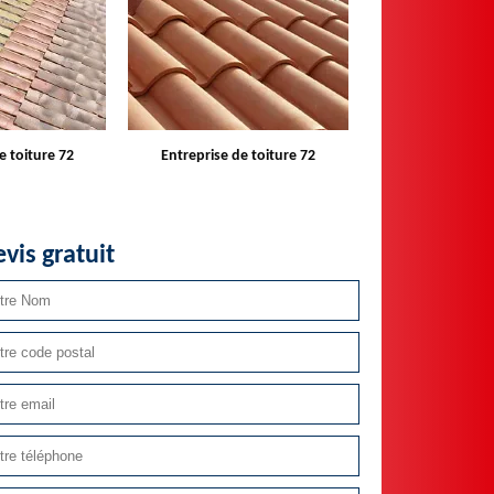
e toiture 72
Devis toiture 72
Réparateur ins
velux 
vis gratuit