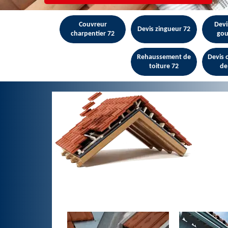
Couvreur
Devi
Devis zingueur 72
charpentier 72
gou
Rehaussement de
Devis
toiture 72
de