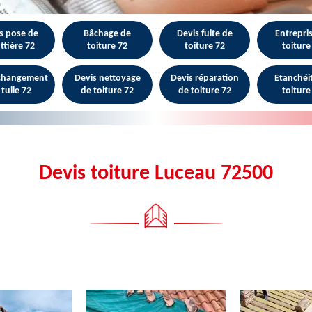
s pose de
Bâchage de
Devis fuite de
Entrepri
ttière 72
toiture 72
toiture 72
toiture
 changement
Devis nettoyage
Devis réparation
Etanchéi
 tuile 72
de toiture 72
de toiture 72
toiture
Devis toiture Luceau 72500