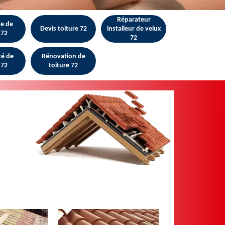
Réparateur
se de
Devis toiture 72
installeur de velux
 72
72
té de
Rénovation de
 72
toiture 72