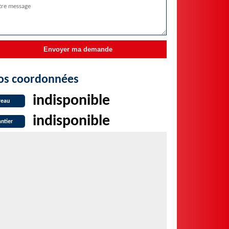
os coordonnées
indisponible
reau
indisponible
ntier