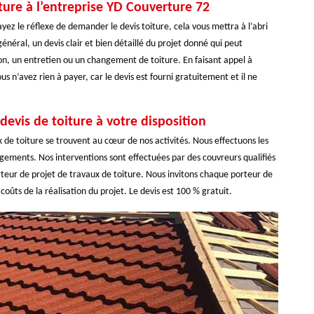
ure à l’entreprise YD Couverture 72
yez le réflexe de demander le devis toiture, cela vous mettra à l’abri
général, un devis clair et bien détaillé du projet donné qui peut
on, un entretien ou un changement de toiture. En faisant appel à
s n’avez rien à payer, car le devis est fourni gratuitement et il ne
devis de toiture à votre disposition
x de toiture se trouvent au cœur de nos activités. Nous effectuons les
gements. Nos interventions sont effectuées par des couvreurs qualifiés
teur de projet de travaux de toiture. Nous invitons chaque porteur de
ûts de la réalisation du projet. Le devis est 100 % gratuit.