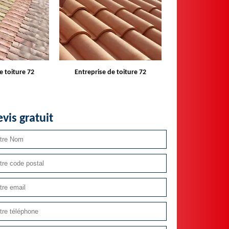
e toiture 72
Devis toiture 72
Réparateur ins
velux 
vis gratuit