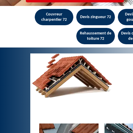
Couvreur
Devi
Devis zingueur 72
charpentier 72
gou
Rehaussement de
Devis
toiture 72
de