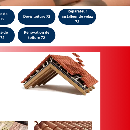
Réparateur
se de
Devis toiture 72
installeur de velux
 72
72
té de
Rénovation de
 72
toiture 72