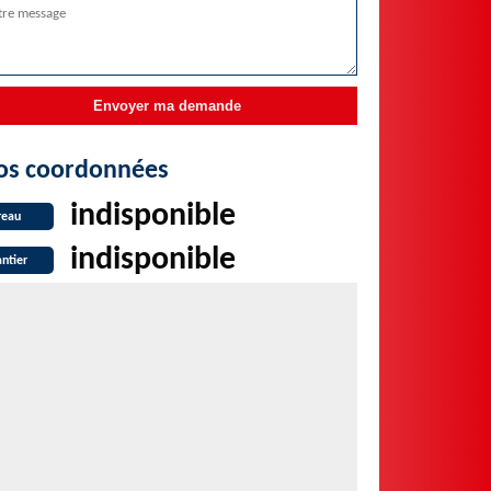
os coordonnées
indisponible
reau
indisponible
ntier