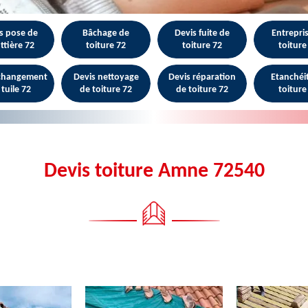
s pose de
Bâchage de
Devis fuite de
Entrepri
ttière 72
toiture 72
toiture 72
toiture
 changement
Devis nettoyage
Devis réparation
Etanchéi
 tuile 72
de toiture 72
de toiture 72
toiture
Devis toiture Amne 72540