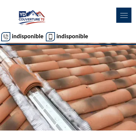
indisponible
indisponible