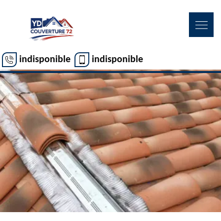
indisponible
indisponible