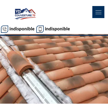
indisponible
indisponible