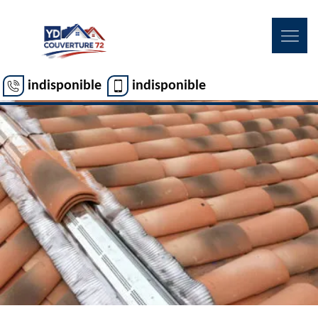
indisponible
indisponible