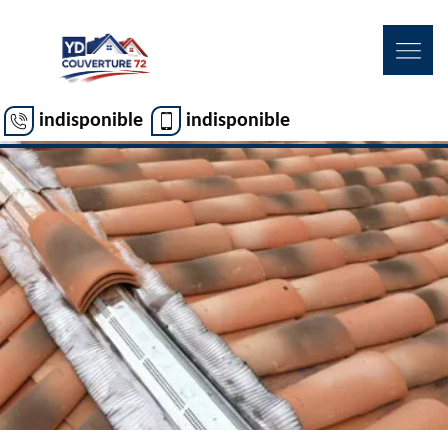
indisponible
indisponible