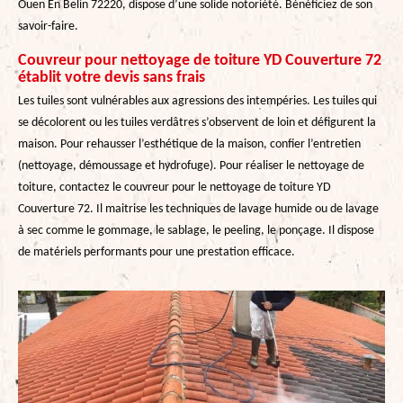
Ouen En Belin 72220, dispose d’une solide notoriété. Bénéficiez de son
savoir-faire.
Couvreur pour nettoyage de toiture YD Couverture 72
établit votre devis sans frais
Les tuiles sont vulnérables aux agressions des intempéries. Les tuiles qui
se décolorent ou les tuiles verdâtres s’observent de loin et défigurent la
maison. Pour rehausser l’esthétique de la maison, confier l’entretien
(nettoyage, démoussage et hydrofuge). Pour réaliser le nettoyage de
toiture, contactez le couvreur pour le nettoyage de toiture YD
Couverture 72. Il maitrise les techniques de lavage humide ou de lavage
à sec comme le gommage, le sablage, le peeling, le ponçage. Il dispose
de matériels performants pour une prestation efficace.