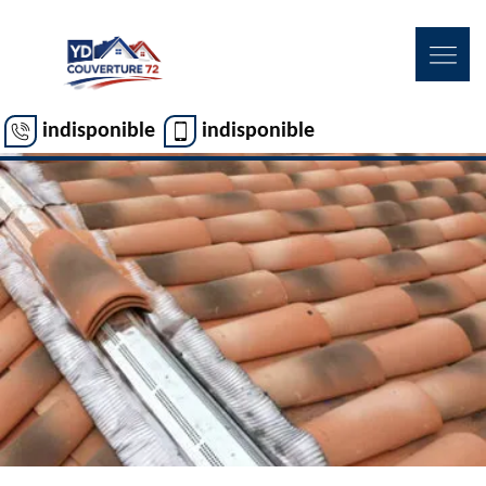
indisponible
indisponible