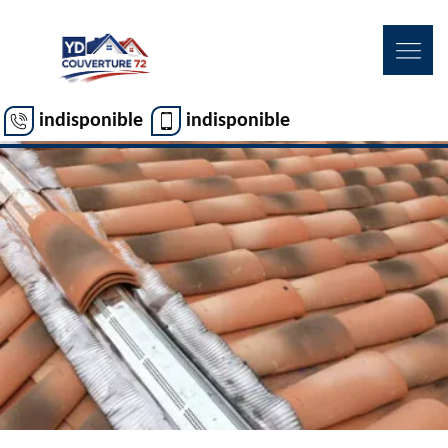
indisponible
indisponible