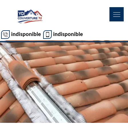
indisponible
indisponible