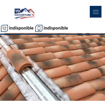
indisponible
indisponible