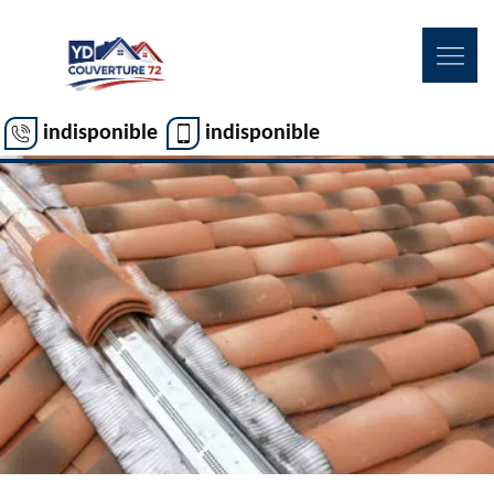
indisponible
indisponible