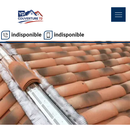
indisponible
indisponible