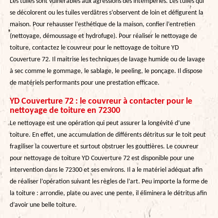
Les tuiles sont vulnérables aux agressions des intempéries. Les tuiles qui
se décolorent ou les tuiles verdâtres s’observent de loin et défigurent la
maison. Pour rehausser l’esthétique de la maison, confier l’entretien
(nettoyage, démoussage et hydrofuge). Pour réaliser le nettoyage de
toiture, contactez le couvreur pour le nettoyage de toiture YD
Couverture 72. Il maitrise les techniques de lavage humide ou de lavage
à sec comme le gommage, le sablage, le peeling, le ponçage. Il dispose
de matériels performants pour une prestation efficace.
YD Couverture 72 : le couvreur à contacter pour le
nettoyage de toiture en 72300
Le nettoyage est une opération qui peut assurer la longévité d’une
toiture. En effet, une accumulation de différents détritus sur le toit peut
fragiliser la couverture et surtout obstruer les gouttières. Le couvreur
pour nettoyage de toiture YD Couverture 72 est disponible pour une
intervention dans le 72300 et ses environs. Il a le matériel adéquat afin
de réaliser l’opération suivant les règles de l’art. Peu importe la forme de
la toiture : arrondie, plate ou avec une pente, il éliminera le détritus afin
d’avoir une belle toiture.