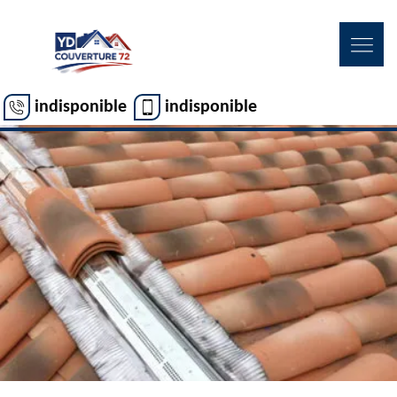
indisponible
indisponible