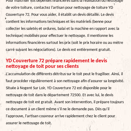
Pour maitriser vos dépenses financières dans la réalisation du nettoyage
de votre toiture, contactez l’artisan pour nettoyage de toiture YD
Couverture 72. Pour vous aider, il établit un devis détaillé. Le devis
contient les informations techniques et les matériels (benne pour
collecter les saletés et ordures, balai et la machine en rapport avec la
technique) mobilisés pour effectuer le nettoyage. Il mentionne les
informations financières surtout les prix (soit le prix horaire ou au mètre
carré suivant les négociations). Le devis est entièrement gratuit.
YD Couverture 72 prépare rapidement le devis
nettoyage de toit pour ses clients
L’accumulation de différents détritus sur le toit peut le fragiliser. Ainsi, il
faut procéder régulièrement à son nettoyage afin d’assurer sa longévité.
Située à Nogent Sur Loir, YD Couverture 72 est disponible pour le
nettoyage de toit dans le département 72500. Et avec lui, le devis
nettoyage de toit est gratuit. Avant son intervention, il prépare toujours
ce document à un client même s’il ne le demande pas. Dès qu’il
l’approuve, l’artisan couvreur arrive rapidement chez le client pour
assurer le nettoyage de toit.