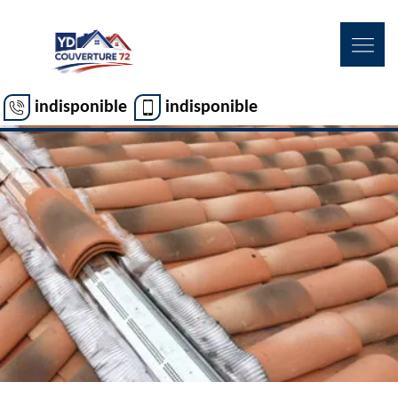
indisponible
indisponible