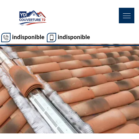
indisponible
indisponible