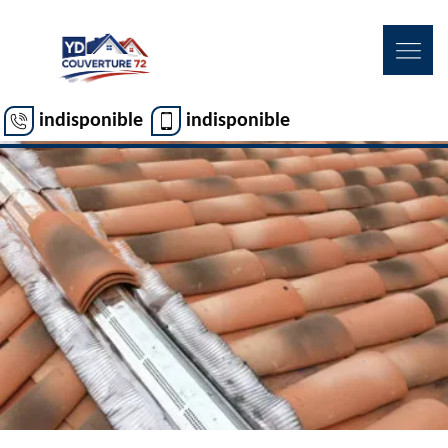
indisponible
indisponible