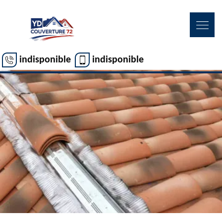
indisponible
indisponible