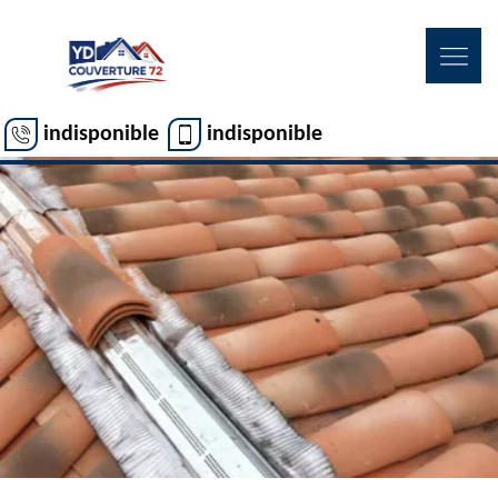
indisponible
indisponible