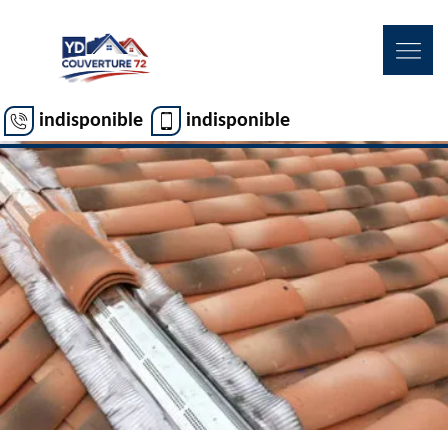
indisponible
indisponible