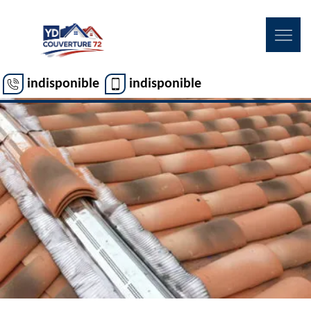
indisponible
indisponible