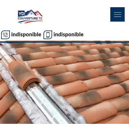
indisponible
indisponible