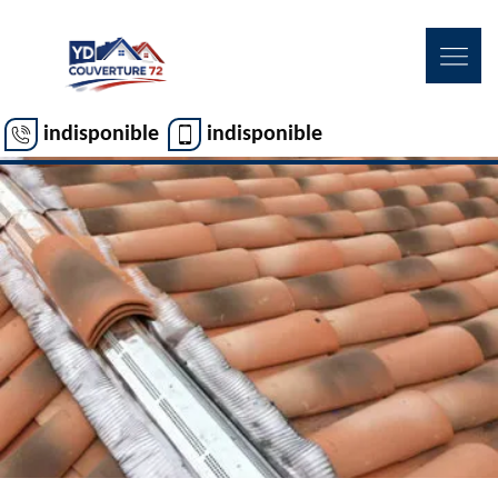
indisponible
indisponible