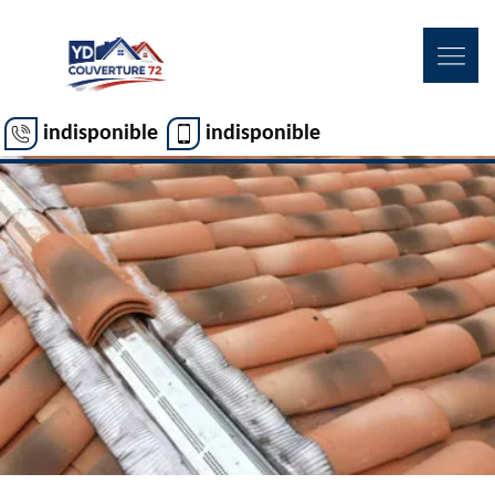
indisponible
indisponible