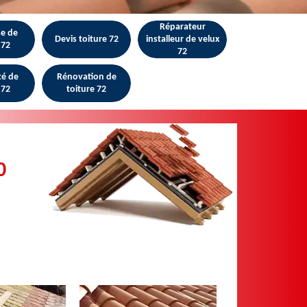
Réparateur
se de
Devis toiture 72
installeur de velux
 72
72
té de
Rénovation de
 72
toiture 72
0