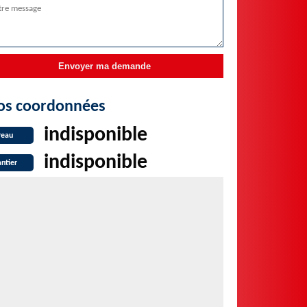
os coordonnées
indisponible
reau
indisponible
ntier