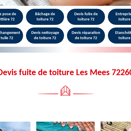
s pose de
Bâchage de
Devis fuite de
Entrepri
ttière 72
toiture 72
toiture 72
toiture
 changement
Devis nettoyage
Devis réparation
Etanchéi
 tuile 72
de toiture 72
de toiture 72
toiture
Devis fuite de toiture Les Mees 7226