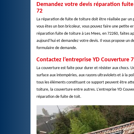
Demandez votre devis réparation fuite 
72
La réparation de fuite de toiture doit être réalisée par u
vous êtes un bon bricoleur, vous pouvez faire une petite er
réparation fuite de toiture à Les Mees, en 72260, faites a
aujourd’hui et demandez votre devis. Il vous propose un de
formulaire de demande.
Contactez l’entreprise YD Couverture 7
La couverture est faite pour durer et résister aux chocs. Un
surface aux intempéries, aux rayons ultraviolets et à la poll
tous les éléments constituant ce support peuvent être attei
toiture, la couverture entre autres. L’entreprise YD Couve
réparation de fuite de toit.