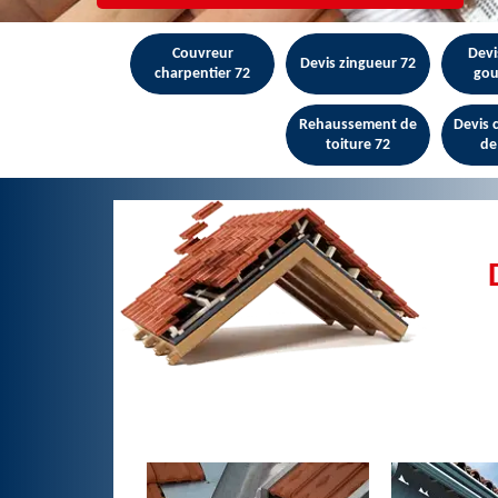
Couvreur
Devi
Devis zingueur 72
charpentier 72
gou
Rehaussement de
Devis
toiture 72
de