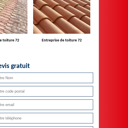
e toiture 72
Devis toiture 72
Réparateur ins
velux 
vis gratuit