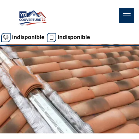
indisponible
indisponible