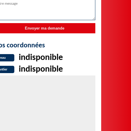
os coordonnées
indisponible
reau
indisponible
ntier