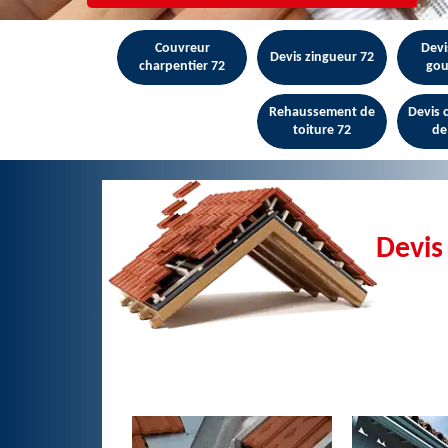
Couvreur
Devi
Devis zingueur 72
charpentier 72
gou
Rehaussement de
Devis
toiture 72
de
Devis