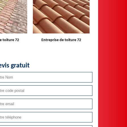
e toiture 72
Devis toiture 72
Réparateur ins
velux 
vis gratuit