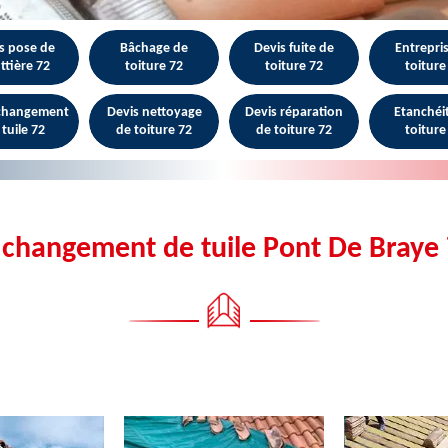
s pose de
Bâchage de
Devis fuite de
Entrepri
ttière 72
toiture 72
toiture 72
toiture
 changement
Devis nettoyage
Devis réparation
Etanchéi
 tuile 72
de toiture 72
de toiture 72
toiture
 changement de tuile Pont De Braye