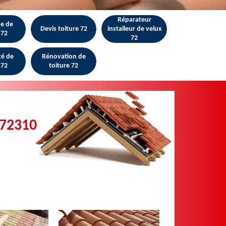
Réparateur
se de
Devis toiture 72
installeur de velux
 72
72
té de
Rénovation de
 72
toiture 72
 72310