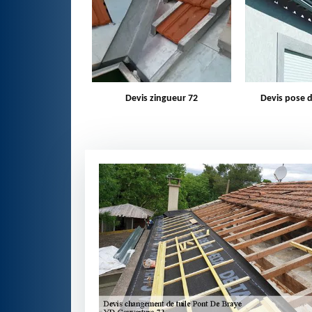
zingueur 72
Devis pose de gouttière 72
Bâchage d