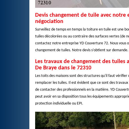
Devis changement de tuile avec notre e
négociation
Surveillez de temps en temps la toiture en tuile est une b
tuiles décolorées ou au contraire des surfaces vertes (de n
contactez notre entreprise YD Couverture 72. Nous vous off
changement de tuiles. Notre devis s’obtient sur demande. N
Les travaux de changement des tuiles 
De Braye dans le 72310
Les toits des maisons sont des structures qu'il faut vérifier 
remplacer les tuiles. Il est évident que ce sont des travau
de contacter des professionnels en la matière. YD Couvertu
peut avoir en sa disposition tous les équipements approprié
protection individuelle ou EPI.