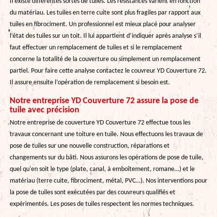
Il existe différentes sortes de tuiles. Les résistances varient en fonction
du matériau. Les tuiles en terre cuite sont plus fragiles par rapport aux
tuiles en fibrociment. Un professionnel est mieux placé pour analyser
l’état des tuiles sur un toit. Il lui appartient d’indiquer après analyse s’il
faut effectuer un remplacement de tuiles et si le remplacement
concerne la totalité de la couverture ou simplement un remplacement
partiel. Pour faire cette analyse contactez le couvreur YD Couverture 72.
Il assure ensuite l’opération de remplacement si besoin est.
Notre entreprise YD Couverture 72 assure la pose de
tuile avec précision
Notre entreprise de couverture YD Couverture 72 effectue tous les
travaux concernant une toiture en tuile. Nous effectuons les travaux de
pose de tuiles sur une nouvelle construction, réparations et
changements sur du bâti. Nous assurons les opérations de pose de tuile,
quel qu'en soit le type (plate, canal, à emboîtement, romane…) et le
matériau (terre cuite, fibrociment, métal, PVC…). Nos interventions pour
la pose de tuiles sont exécutées par des couvreurs qualifiés et
expérimentés. Les poses de tuiles respectent les normes techniques.