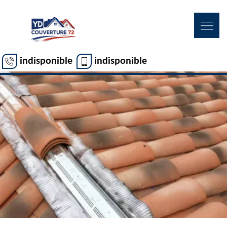
indisponible
indisponible