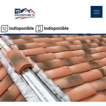
indisponible
indisponible