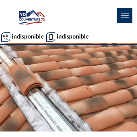
indisponible
indisponible