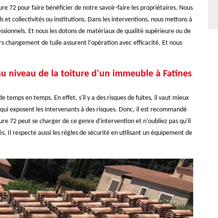
e 72 pour faire bénéficier de notre savoir-faire les propriétaires. Nous
ls et collectivités ou institutions. Dans les interventions, nous mettons à
fessionnels. Et nous les dotons de matériaux de qualité supérieure ou de
s changement de tuile assurent l’opération avec efficacité. Et nous
u niveau de la toiture d'un immeuble à Fatines
de temps en temps. En effet, s'il y a des risques de fuites, il vaut mieux
x qui exposent les intervenants à des risques. Donc, il est recommandé
re 72 peut se charger de ce genre d'intervention et n'oubliez pas qu'il
s. Il respecte aussi les règles de sécurité en utilisant un équipement de