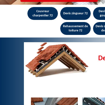
Couvreur
Devi
Devis zingueur 72
charpentier 72
gou
Rehaussement de
Devis
toiture 72
de
De