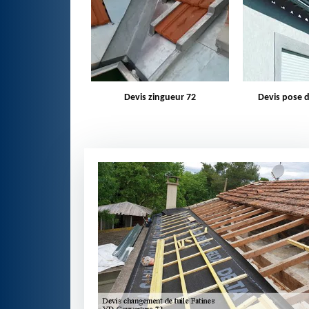
zingueur 72
Devis pose de gouttière 72
Bâchage d