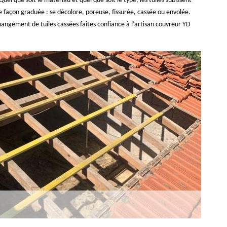
Quel que soit le matériau et quel que soit le type, les tuiles subissent
de façon graduée : se décolore, poreuse, fissurée, cassée ou envolée.
changement de tuiles cassées faites confiance à l’artisan couvreur YD