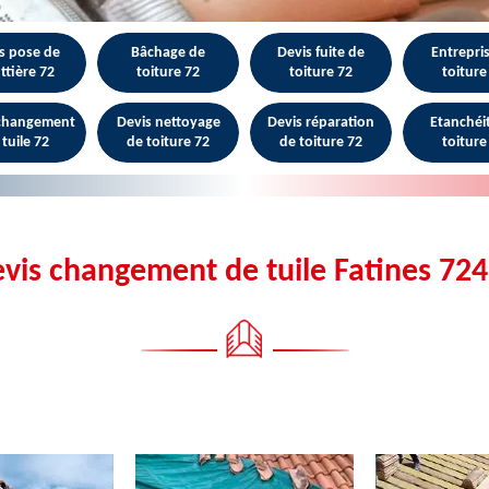
s pose de
Bâchage de
Devis fuite de
Entrepri
ttière 72
toiture 72
toiture 72
toiture
 changement
Devis nettoyage
Devis réparation
Etanchéi
 tuile 72
de toiture 72
de toiture 72
toiture
vis changement de tuile Fatines 72