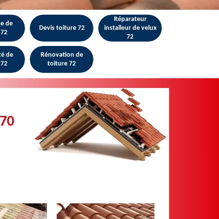
Réparateur
se de
Devis toiture 72
installeur de velux
 72
72
té de
Rénovation de
 72
toiture 72
470