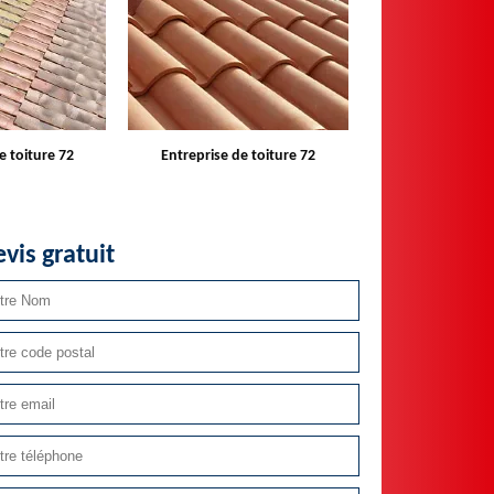
e toiture 72
Devis toiture 72
Réparateur ins
velux 
vis gratuit