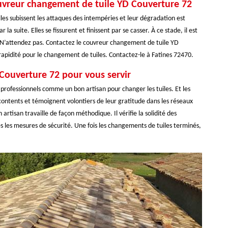
ouvreur changement de tuile YD Couverture 72
 Elles subissent les attaques des intempéries et leur dégradation est
la suite. Elles se fissurent et finissent par se casser. À ce stade, il est
t. N’attendez pas. Contactez le couvreur changement de tuile YD
 rapidité pour le changement de tuiles. Contactez-le à Fatines 72470.
 Couverture 72 pour vous servir
professionnels comme un bon artisan pour changer les tuiles. Et les
 contents et témoignent volontiers de leur gratitude dans les réseaux
artisan travaille de façon méthodique. Il vérifie la solidité des
s les mesures de sécurité. Une fois les changements de tuiles terminés,