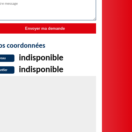
os coordonnées
indisponible
reau
indisponible
ntier