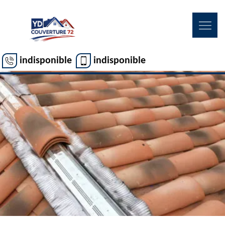
indisponible
indisponible