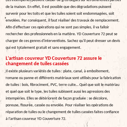
Les intempéries peuvent causer de gros dégâts sur les différentes parties
de la maison. En effet, il est possible que des dégradations puissent
survenir pour les toits et que les tuiles soient soit endommagées, soit
envolées. Par conséquent, il faut réaliser des travaux de remplacement.
Afin d'effectuer ces opérations qui ne sont pas simples, il va falloir
rechercher des professionnels en la matière. YD Couverture 72 peut se
charger de ces genres d'interventions. Sachez qu'il peut dresser un devis
qui est totalement gratuit et sans engagement.
L’artisan couvreur YD Couverture 72 assure le
changement de tuiles cassées
Il existe plusieurs variétés de tuiles : plate, canal, à emboîtement,
romane ou panne et différents matériaux sont utilisés pour la fabrication
de tuiles : bois, fibrociment, PVC, terre cuite… Quel que soit le matériau
et quel que soit le type, les tuiles subissent aussi les agressions des
intempéries. Elles se détériorent de façon graduée : se décolore,
poreuse, fissurée, cassée ou envolée. Pour réaliser les opérations de
réparation de tuiles ou le changement de tuiles cassées faites confiance
à l’artisan couvreur YD Couverture 72.