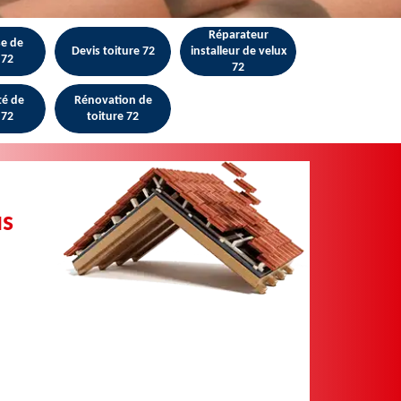
Réparateur
se de
Devis toiture 72
installeur de velux
 72
72
té de
Rénovation de
 72
toiture 72
us