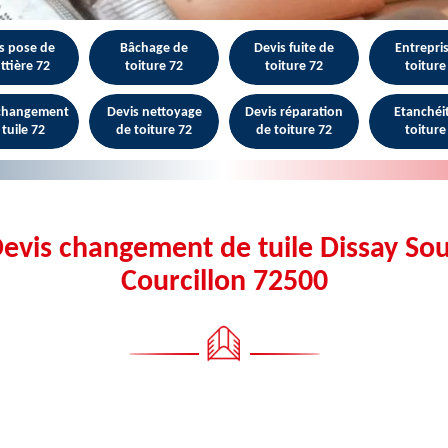
s pose de
Bâchage de
Devis fuite de
Entrepri
ttière 72
toiture 72
toiture 72
toiture
 changement
Devis nettoyage
Devis réparation
Etanchéi
 tuile 72
de toiture 72
de toiture 72
toiture
evis changement de tuile Dissay So
Courcillon 72500