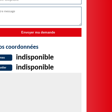
os coordonnées
indisponible
reau
indisponible
ntier