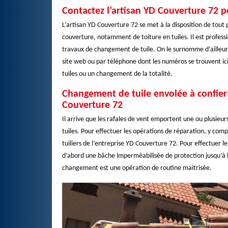
Contactez l’artisan YD Couverture 72 p
L’artisan YD Couverture 72 se met à la disposition de tout
couverture, notamment de toiture en tuiles. Il est profess
travaux de changement de tuile. On le surnomme d’ailleur
site web ou par téléphone dont les numéros se trouvent ici s
tuiles ou un changement de la totalité.
Changement de tuile envolée à confier 
Couverture 72
Il arrive que les rafales de vent emportent une ou plusieur
tuiles. Pour effectuer les opérations de réparation, y comp
tuiliers de l’entreprise YD Couverture 72. Pour effectuer l
d’abord une bâche imperméabilisée de protection jusqu’à l’
changement est une opération de routine maitrisée.