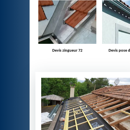
zingueur 72
Devis pose de gouttière 72
Bâchage d