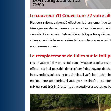
Le couvreur YD Couverture 72 votre all
Plusieurs raisons obligent à effectuer le changement de tui
témoignages de nombreux couvreurs. Les tuiles sont parfois
s’envolent carrément. Cela est dû au fait que les systèmes 
changement de tuiles envolées faites confiance au savoir-fa
nombreuses années.
Le remplacement de tuiles sur le toit 
Les travaux qui devront se faire au niveau de la toiture so
effet, il est indispensable de procéder à des travaux de c
interventions qui ne sont pas simples, il va falloir recherc
équipements appropriés. Si vous avez besoin d'autres infor
prix qui sont très intéressants et accessibles à toutes les b