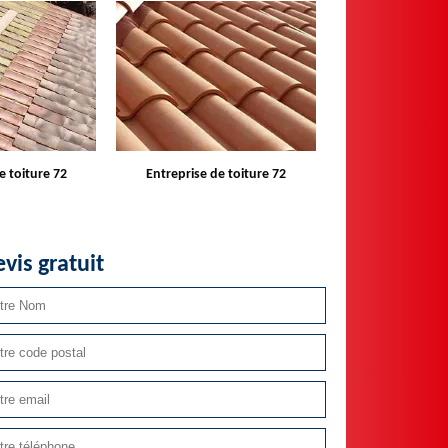
e toiture 72
Devis toiture 72
Réparateur ins
velux 
vis gratuit