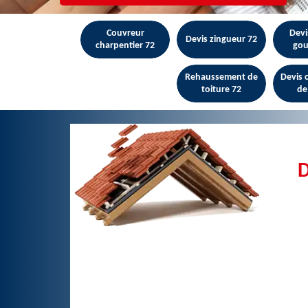
Couvreur
Devi
Devis zingueur 72
charpentier 72
gou
Rehaussement de
Devis
toiture 72
de
D