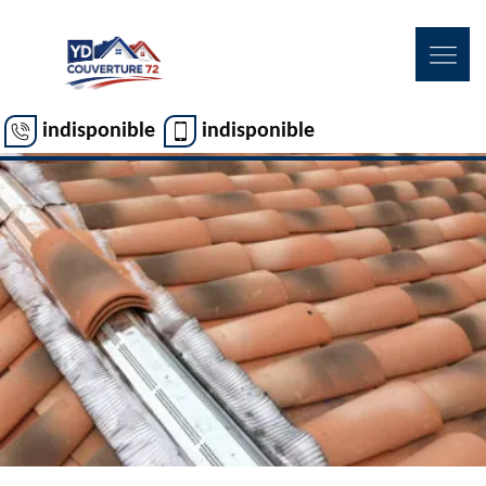
indisponible
indisponible