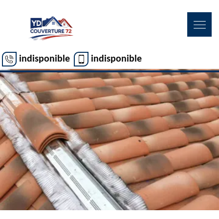
indisponible
indisponible