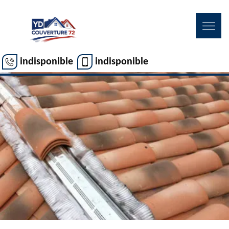
indisponible
indisponible