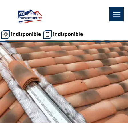
indisponible
indisponible