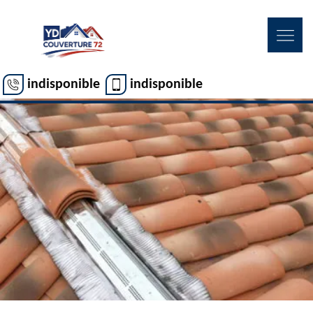
indisponible
indisponible