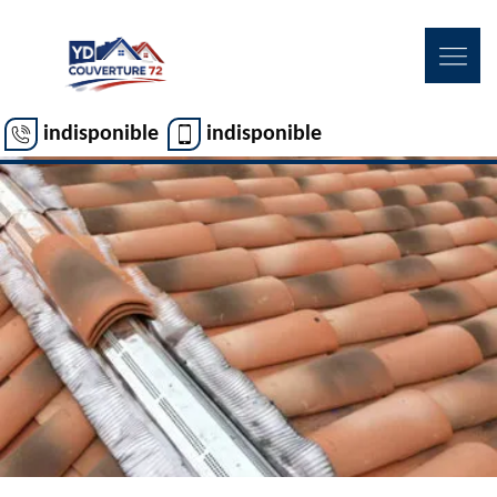
indisponible
indisponible