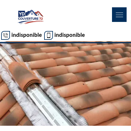
indisponible
indisponible