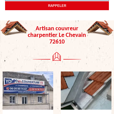
Artisan couvreur
charpentier Le Chevain
72610