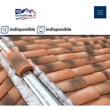
indisponible
indisponible