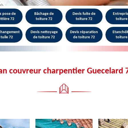
s pose de
Bâchage de
Devis fuite de
Entrepri
ttière 72
toiture 72
toiture 72
toiture
 changement
Devis nettoyage
Devis réparation
Etanchéi
 tuile 72
de toiture 72
de toiture 72
toiture
san couvreur charpentier Guecelard 