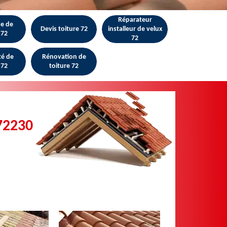
Réparateur
se de
Devis toiture 72
installeur de velux
 72
72
té de
Rénovation de
 72
toiture 72
72230