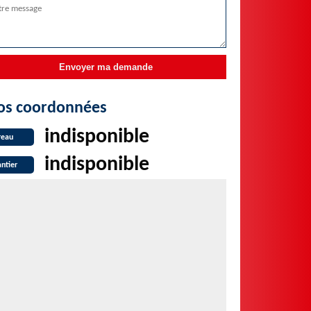
os coordonnées
indisponible
reau
indisponible
ntier