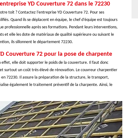
’entreprise YD Couverture 72 dans le 72230
otre toit ? Contactez l’entreprise YD Couverture 72. Pour ses
lifiés. Quand ils se déplacent en équipe, le chef d’équipe est toujours
e professionnelle après ses formations. Pendant leurs interventions,
ts et elle les dote de matériaux de qualité supérieure ou suivant le
tion, ils sillonnent le département 72230.
YD Couverture 72 pour la pose de charpente
ffet, elle doit supporter le poids de la couverture. Il faut donc
 et surtout un coût très élevé de rénovation. Le couvreur charpentier
en 72230. Il assure la préparation de la structure, le transport,
l réalise également le traitement préventif de la charpente. Ainsi, le