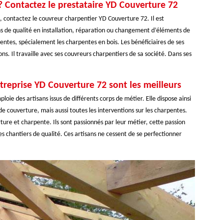
? Contactez le prestataire YD Couverture 72
, contactez le couvreur charpentier YD Couverture 72. Il est
ns de qualité en installation, réparation ou changement d’éléments de
rpentes, spécialement les charpentes en bois. Les bénéficiaires de ses
ons. Il travaille avec ses couvreurs charpentiers de sa société. Dans ses
ntreprise YD Couverture 72 sont les meilleurs
oie des artisans issus de différents corps de métier. Elle dispose ainsi
 de couverture, mais aussi toutes les interventions sur les charpentes.
ture et charpente. Ils sont passionnés par leur métier, cette passion
s chantiers de qualité. Ces artisans ne cessent de se perfectionner