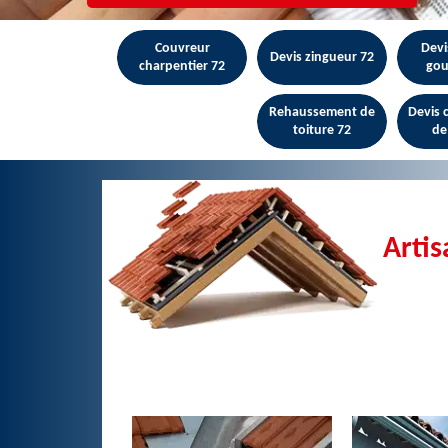
Couvreur
Devi
Devis zingueur 72
charpentier 72
gou
Rehaussement de
Devis
toiture 72
de
Arti