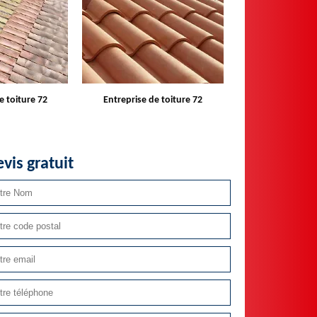
e toiture 72
Devis toiture 72
Réparateur ins
velux 
vis gratuit