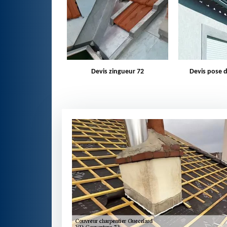
zingueur 72
Devis pose de gouttière 72
Bâchage d